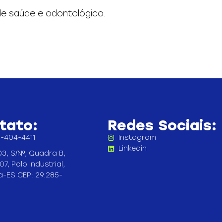
 de saúde e odontológico.
tato:
Redes Sociais:
-404-4411
Instagram
Linkedin
3, S/Nº, Quadra B,
07, Polo Industrial,
a-ES CEP: 29.285-